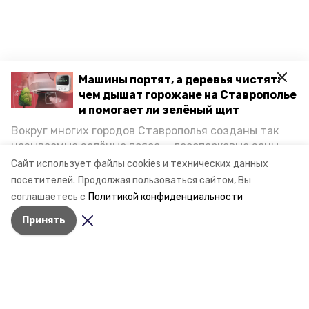
Машины портят, а деревья чистят:
чем дышат горожане на Ставрополье
и помогает ли зелёный щит
Вокруг многих городов Ставрополья созданы так
называемые зелёные пояса — лесопарковые зоны,
снижающие негативное воздействие выхлопных
Сайт использует файлы cookies и технических данных
газов на атмосферу. Справляются ли они с
посетителей.
Продолжая пользоваться сайтом, Вы
постоянно растущим потоком автотранспорта и
соглашаетесь с
Политикой конфиденциальности
каким воздухом дышат жители края, узнала
Принять
корреспондент «Победы26».
Разделы
Новости