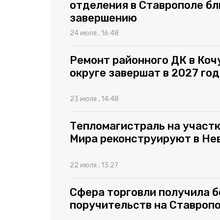
отделения в Ставрополе бл
завершению
24 июля , 16:48
Ремонт районного ДК в Коч
округе завершат в 2027 го
23 июля , 14:48
Тепломагистраль на участк
Мира реконструируют в Не
22 июля , 13:27
Сфера торговли получила б
поручительств на Ставропо