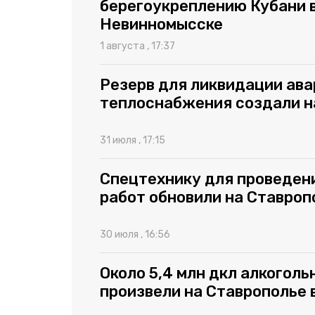
берегоукреплению Кубани 
Невинномысске
1 августа , 17:37
Резерв для ликвидации ава
теплоснабжения создали н
31 июля , 17:15
Спецтехнику для проведен
работ обновили на Ставроп
30 июля , 16:56
Около 5,4 млн дкл алкоголь
произвели на Ставрополье 