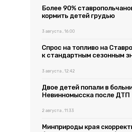
Более 90% ставропольчано
кормить детей грудью
3 августа , 16:00
Спрос на топливо на Ставр
к стандартным сезонным з
3 августа , 12:42
Двое детей попали в больн
Невинномысска после ДТП
2 августа , 11:33
Минприроды края скоррект