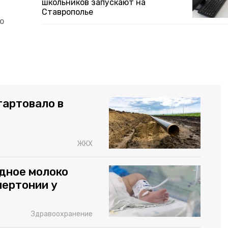
школьников запускают на
Ставрополье
ю
тартовало в
ЖКХ
дное молоко
пертонии у
Здравоохранение