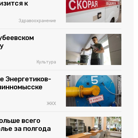
изится к
Здравоохранение
убеевском
ду
Культура
е Энергетиков-
винномысске
ЖКХ
ольше всего
лье за полгода