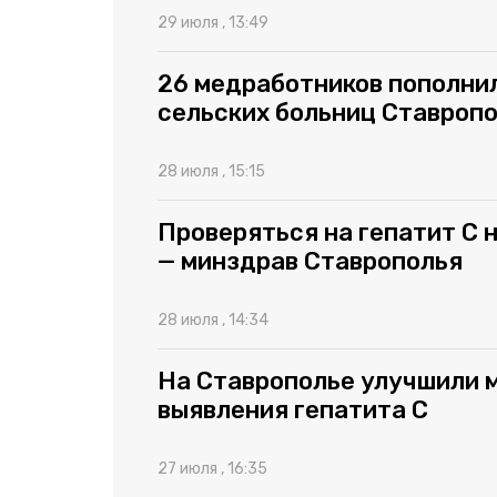
29 июля , 13:49
26 медработников пополни
сельских больниц Ставропо
28 июля , 15:15
Проверяться на гепатит C
— минздрав Ставрополья
28 июля , 14:34
На Ставрополье улучшили 
выявления гепатита C
27 июля , 16:35