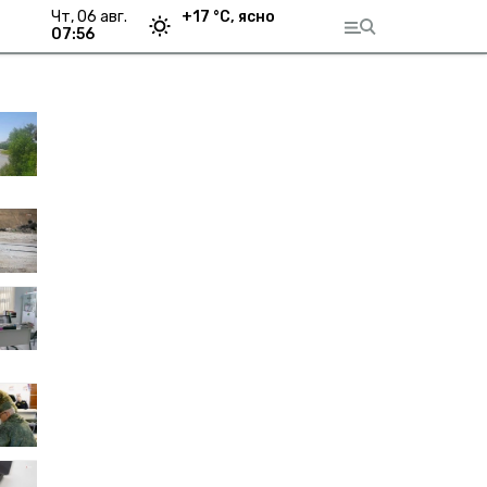
чт, 06 авг.
+
17
°С,
ясно
07:56