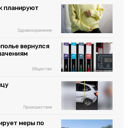
к планируют
Здравоохранение
ополье вернулся
начениям
Общество
ицу
Происшествия
ирует меры по