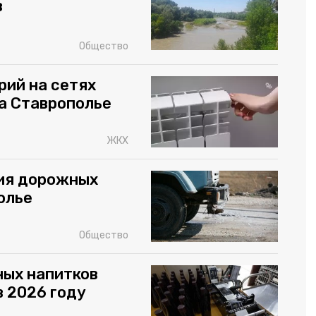
в
Общество
рий на сетях
а Ставрополье
ЖКХ
ия дорожных
олье
Общество
ных напитков
в 2026 году