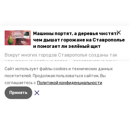
Машины портят, а деревья чистят:
чем дышат горожане на Ставрополье
и помогает ли зелёный щит
Вокруг многих городов Ставрополья созданы так
называемые зелёные пояса — лесопарковые зоны,
снижающие негативное воздействие выхлопных
Сайт использует файлы cookies и технических данных
газов на атмосферу. Справляются ли они с
посетителей.
Продолжая пользоваться сайтом, Вы
постоянно растущим потоком автотранспорта и
соглашаетесь с
Политикой конфиденциальности
каким воздухом дышат жители края, узнала
Принять
корреспондент «Победы26».
Разделы
Новости