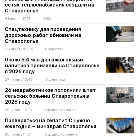
сетях теплоснабжения создали на
Ставрополье
31 июля , 17:15
ЖКХ
Спецтехнику для проведения
дорожных работ обновили на
Ставрополье
30 июля , 16:56
Общество
Около 5,4 млн дкл алкогольных
напитков произвели на Ставрополье
в 2026 году
29 июля , 13:49
Экономика
26 медработников пополнили штат
сельских больниц Ставрополья в
2026 году
28 июля , 15:15
Здравоохранение
Проверяться на гепатит C нужно
ежегодно — минздрав Ставрополья
28 июля , 14:34
Здравоохранение