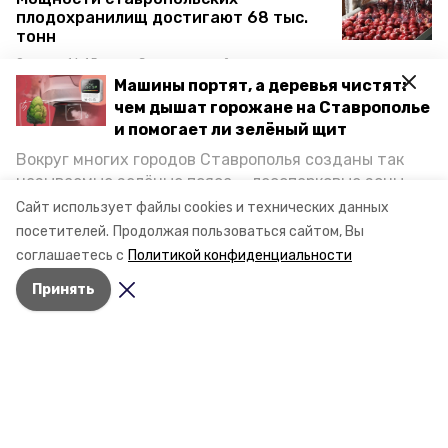
плодохранилищ достигают 68 тыс.
тонн
9 июля , 16:45
Сельское хозяйство
Машины портят, а деревья чистят:
Ещё пять предприятий стали
чем дышат горожане на Ставрополье
резидентами индустриальных
и помогает ли зелёный щит
парков Ставрополья
Вокруг многих городов Ставрополья созданы так
9 июля , 11:42
Экономика
называемые зелёные пояса — лесопарковые зоны,
Два участка трассы Невинномысск —
снижающие негативное воздействие выхлопных
Сайт использует файлы cookies и технических данных
Эрсакон ремонтируют на
газов на атмосферу. Справляются ли они с
посетителей.
Ставрополье
Продолжая пользоваться сайтом, Вы
постоянно растущим потоком автотранспорта и
соглашаетесь с
Политикой конфиденциальности
8 июля , 15:45
Общество
каким воздухом дышат жители края, узнала
Принять
корреспондент «Победы26».
Ставропольцы, чьи дома пострадали
от паводков, получат компенсацию
7 июля , 17:19
Общество
Минздрав Ставрополья: главный
фактор развития аллергии —
наследственность
7 июля , 09:05
Здравоохранение