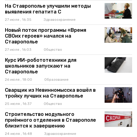
На Ставрополье улучшили методы
выявления гепатита C
27 июля , 16:35
Здравоохранение
Новый поток программы «Время
СВОих героев» начался на
Ставрополье
27 июля , 16:03
Общество
Курс ИИ-робототехники для
школьников запускают на
Ставрополье
26 июля , 18:00
Образование
Сварщик из Невинномысска вошёл в
тройку лучших на Ставрополье
25 июля , 16:37
Общество
Строительство модульного
приёмного отделения в Ставрополе
близится к завершению
24 июля , 16:48
Здравоохранение