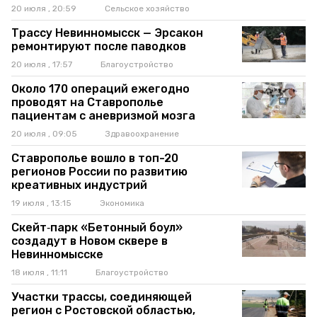
20 июля , 20:59
Сельское хозяйство
Трассу Невинномысск — Эрсакон
ремонтируют после паводков
20 июля , 17:57
Благоустройство
Около 170 операций ежегодно
проводят на Ставрополье
пациентам с аневризмой мозга
20 июля , 09:05
Здравоохранение
Ставрополье вошло в топ-20
регионов России по развитию
креативных индустрий
19 июля , 13:15
Экономика
Скейт‑парк «Бетонный боул»
создадут в Новом сквере в
Невинномысске
18 июля , 11:11
Благоустройство
Участки трассы, соединяющей
регион с Ростовской областью,