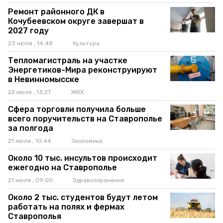
Ремонт районного ДК в
Кочубеевском округе завершат в
2027 году
23 июля , 14:48
Культура
Тепломагистраль на участке
Энергетиков-Мира реконструируют
в Невинномысске
22 июля , 13:27
ЖКХ
Сфера торговли получила больше
всего поручительств на Ставрополье
за полгода
21 июля , 10:44
Экономика
Около 10 тыс. инсультов происходит
ежегодно на Ставрополье
21 июля , 09:00
Здравоохранение
Около 2 тыс. студентов будут летом
работать на полях и фермах
Ставрополья