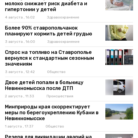
молоко снижает риск диабета и
гипертонии у детей
4 августа , 16:02
Здравоохранение
Более 90% ставропольчанок
планируют кормить детей грудью
3 августа , 16:00
Здравоохранение
Спрос на топливо на Ставрополье
вернулся к стандартным сезонным
значениям
3 августа , 12:42
Общество
Двое детей попали в больницу
Невинномысска после ДТП
2 августа , 11:33
Происшествия
Минприроды края скорректирует
меры по берегоукреплению Кубани в
Невинномысске
1 августа , 17:37
Общество
Резерв для ликвидации аварий на