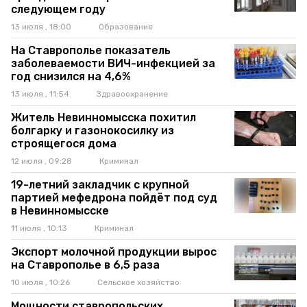
следующем году
13 июля , 18:00
Образование
На Ставрополье показатель
заболеваемости ВИЧ-инфекцией за
год снизился на 4,6%
13 июля , 11:54
Здравоохранение
Житель Невинномысска похитил
болгарку и газонокосилку из
строящегося дома
12 июля , 09:28
Криминал
19-летний закладчик с крупной
партией мефедрона пойдёт под суд
в Невинномысске
11 июля , 10:13
Криминал
Экспорт молочной продукции вырос
на Ставрополье в 6,5 раза
10 июля , 10:26
Сельское хозяйство
Мощности ставропольских