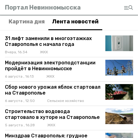
Портал Невинномысска
Картина дня
Лента новостей
31 лифт заменили в многоэтажках
Ставрополья с начала года
Вчера, 16:34
ЖКХ
Модернизация электроподстанции
пройдёт в Невинномысске
6 августа , 16:13
ЖКХ
Сбор нового урожая яблок стартовал
на Ставрополье
6 августа , 12:50
Сельское хозяйство
Строительство водовода
стартовало в хуторе на Ставрополье
5 августа , 16:28
ЖКХ
Минздрав Ставрополья: грудное