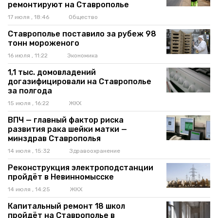
ремонтируют на Ставрополье
17 июля , 18:46
Общество
Ставрополье поставило за рубеж 98
тонн мороженого
16 июля , 11:22
Экономика
1,1 тыс. домовладений
догазифицировали на Ставрополье
за полгода
15 июля , 16:22
ЖКХ
ВПЧ — главный фактор риска
развития рака шейки матки —
минздрав Ставрополья
14 июля , 15:32
Здравоохранение
Реконструкция электроподстанции
пройдёт в Невинномысске
14 июля , 14:25
ЖКХ
Капитальный ремонт 18 школ
пройдёт на Ставрополье в