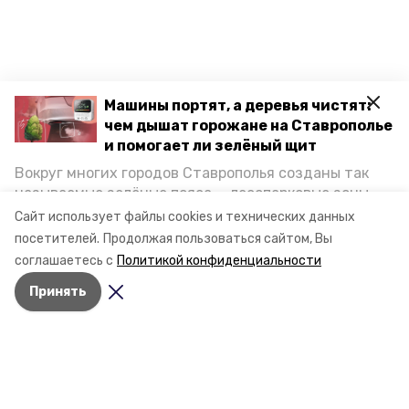
Машины портят, а деревья чистят:
чем дышат горожане на Ставрополье
и помогает ли зелёный щит
Вокруг многих городов Ставрополья созданы так
называемые зелёные пояса — лесопарковые зоны,
снижающие негативное воздействие выхлопных
Сайт использует файлы cookies и технических данных
газов на атмосферу. Справляются ли они с
посетителей.
Продолжая пользоваться сайтом, Вы
постоянно растущим потоком автотранспорта и
соглашаетесь с
Политикой конфиденциальности
каким воздухом дышат жители края, узнала
Принять
корреспондент «Победы26».
Разделы
Новости