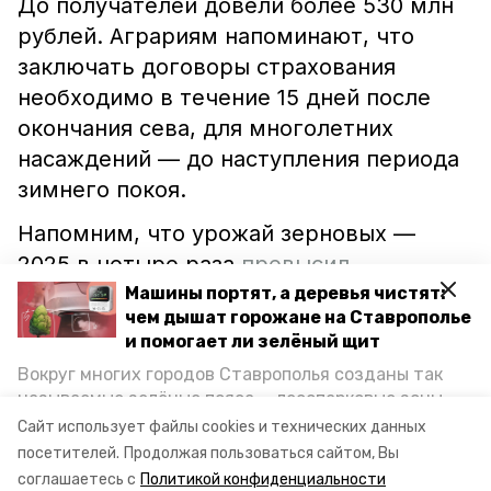
До получателей довели более 530 млн
рублей. Аграриям напоминают, что
заключать договоры страхования
необходимо в течение 15 дней после
окончания сева, для многолетних
насаждений — до наступления периода
зимнего покоя.
Напомним, что урожай зерновых —
2025 в четыре раза
превысил
внутреннюю потребность региона.
Машины портят, а деревья чистят:
чем дышат горожане на Ставрополье
и помогает ли зелёный щит
ставропольский край
владимир владимиров
Вокруг многих городов Ставрополья созданы так
называемые зелёные пояса — лесопарковые зоны,
озимые
всходы
агрострахование
снижающие негативное воздействие выхлопных
Сайт использует файлы cookies и технических данных
газов на атмосферу. Справляются ли они с
посетителей.
Продолжая пользоваться сайтом, Вы
минсельхоз ск
постоянно растущим потоком автотранспорта и
соглашаетесь с
Политикой конфиденциальности