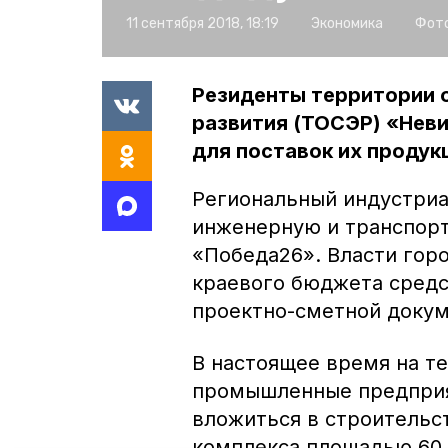
11 сентября 2018, 18:19
Экономика
Фото
Резиденты территории
развития (ТОСЭР) «Нев
для поставок их продук
Региональный индустриа
инженерную и транспор
«Победа26». Власти горо
краевого бюджета средс
проектно-сметной докум
В настоящее время на т
промышленные предприя
вложиться в строительс
комплекса площадью 60 