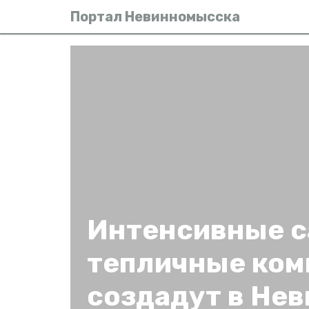
Портал Невинномысска
Интенсивные с
тепличные ко
создадут в Не