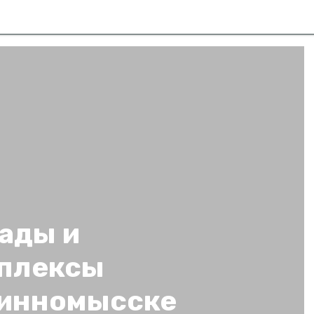
ады и
мплексы
винномысске