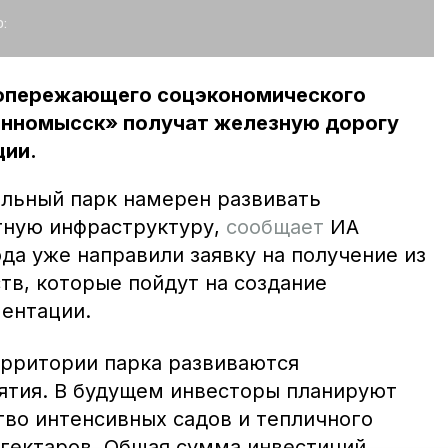
:
 опережающего соцэкономического
инномысск» получат железную дорогу
ции.
льный парк намерен развивать
тную инфраструктуру,
сообщает
ИА
да уже направили заявку на получение из
тв, которые пойдут на создание
ентации.
ерритории парка развиваются
тия. В будущем инвесторы планируют
тво интенсивных садов и тепличного
гектаров. Общая сумма инвестиций