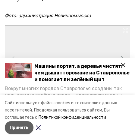
Фото: администрация Невинномысска
Машины портят, а деревья чистят:
чем дышат горожане на Ставрополье
и помогает ли зелёный щит
Вокруг многих городов Ставрополья созданы так
называемые зелёные пояса — лесопарковые зоны,
снижающие негативное воздействие выхлопных
Сайт использует файлы cookies и технических данных
газов на атмосферу. Справляются ли они с
посетителей.
Продолжая пользоваться сайтом, Вы
постоянно растущим потоком автотранспорта и
соглашаетесь с
Политикой конфиденциальности
каким воздухом дышат жители края, узнала
Принять
корреспондент «Победы26».
Авторы:
Мила Гень