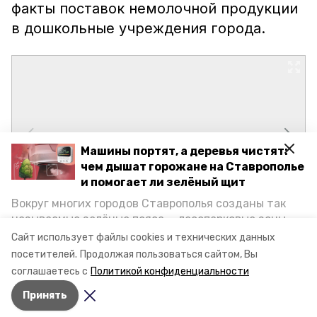
факты поставок немолочной продукции
в дошкольные учреждения города.
Машины портят, а деревья чистят:
чем дышат горожане на Ставрополье
и помогает ли зелёный щит
Вокруг многих городов Ставрополья созданы так
называемые зелёные пояса — лесопарковые зоны,
снижающие негативное воздействие выхлопных
Сайт использует файлы cookies и технических данных
газов на атмосферу. Справляются ли они с
посетителей.
Продолжая пользоваться сайтом, Вы
постоянно растущим потоком автотранспорта и
соглашаетесь с
Политикой конфиденциальности
каким воздухом дышат жители края, узнала
Принять
корреспондент «Победы26».
Авторы:
Ольга Самсонова