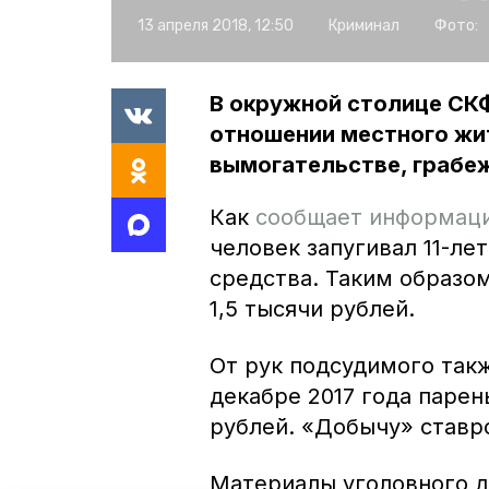
13 апреля 2018, 12:50
Криминал
Фото:
В окружной столице СК
отношении местного жит
вымогательстве, грабе
Как
сообщает информаци
человек запугивал 11-ле
средства. Таким образо
1,5 тысячи рублей.
От рук подсудимого так
декабре 2017 года парен
рублей. «Добычу» ставро
Материалы уголовного 