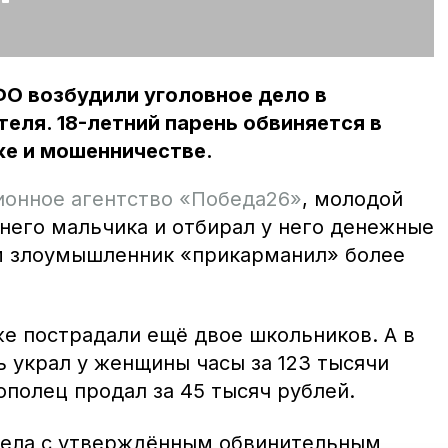
ФО возбудили уголовное дело в
еля. 18-летний парень обвиняется в
же и мошенничестве.
онное агентство «Победа26»
, молодой
тнего мальчика и отбирал у него денежные
м злоумышленник «прикарманил» более
же пострадали ещё двое школьников. А в
ь украл у женщины часы за 123 тысячи
полец продал за 45 тысяч рублей.
дела с утверждённым обвинительным