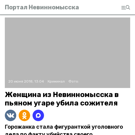
Портал Невинномысска
20 июня 2018, 13:04
Криминал
Фото:
Женщина из Невинномысска в
пьяном угаре убила сожителя
Горожанка стала фигуранткой уголовного
дела по факту убийства своего