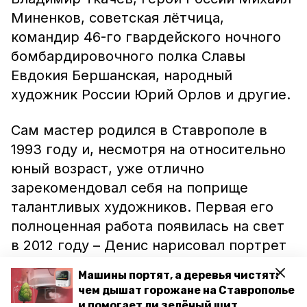
Миненков, советская лётчица,
командир 46-го гвардейского ночного
бомбардировочного полка Славы
Евдокия Бершанская, народный
художник России Юрий Орлов и другие.
Сам мастер родился в Ставрополе в
1993 году и, несмотря на относительно
юный возраст, уже отлично
зарекомендовал себя на поприще
талантливых художников. Первая его
полноценная работа появилась на свет
в 2012 году – Денис нарисовал портрет
своего отца.
Машины портят, а деревья чистят:
чем дышат горожане на Ставрополье
Выставка будет работать до 19 декабря.
и помогает ли зелёный щит