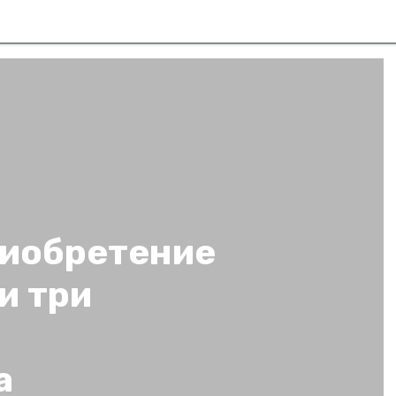
риобретение
и три
а