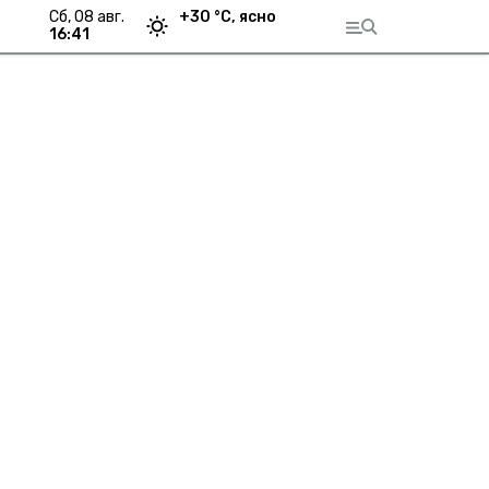
сб, 08 авг.
+
30
°С,
ясно
16:41