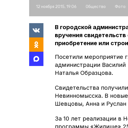
12 ноября 2015, 19:06
Общество
Фото:
В городской администр
вручения свидетельств 
приобретение или стро
Посетили мероприятие г
администрации Василий 
Наталья Образцова.
Свидетельства получили
Невинномысска. В новые
Шевцовы, Анна и Руслан
За 10 лет реализации в
программы «Жилище» 25