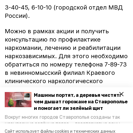
3-40-45, 6-10-10 (городской отдел МВД
России).
Можно в рамках акции и получить
консультацию по профилактике
наркомании, лечению и реабилитации
наркозависимых. Для этого необходимо
обратиться по номеру телефона 7-89-73
в невинномысский филиал Краевого
клинического наркологического
диспансера. Он работает в будни с 8:00
Машины портят, а деревья чистят:
до 18:00 и в субботу с 8:00 до 14:00.
чем дышат горожане на Ставрополье
и помогает ли зелёный щит
Информационный портал
Вокруг многих городов Ставрополья созданы так
Невинномысска
ранее сообщал об
называемые зелёные пояса — лесопарковые зоны,
итогах городского конкурса плакатов
снижающие негативное воздействие выхлопных
Сайт использует файлы cookies и технических данных