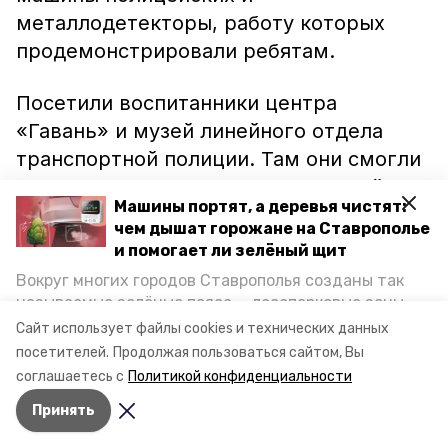
металлодетекторы, работу которых
продемонстрировали ребятам.
Посетили воспитанники центра
«Гавань» и музей линейного отдела
транспортной полиции. Там они смогли
примерить бронежилеты и полицейские
Машины портят, а деревья чистят:
каски.
чем дышат горожане на Ставрополье
и помогает ли зелёный щит
Ранее
новостной портал
Вокруг многих городов Ставрополья созданы так
Невинномысска
сообщал о посещении
называемые зелёные пояса — лесопарковые зоны,
воспитанниками центра «Гавань»
снижающие негативное воздействие выхлопных
Сайт использует файлы cookies и технических данных
газов на атмосферу. Справляются ли они с
городской библиотеки.
посетителей.
Продолжая пользоваться сайтом, Вы
постоянно растущим потоком автотранспорта и
соглашаетесь с
Политикой конфиденциальности
каким воздухом дышат жители края, узнала
Принять
корреспондент «Победы26».
Авторы:
Наталья Саенко