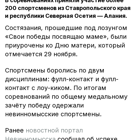
В соревнованиях приняли участие более
200 спортсменов из Ставропольского края
и республики Северная Осетия — Алания.
Состязания, прошедшие под лозунгом
«Свои победы посвящаю маме», были
приурочены ко Дню матери, который
отмечается 29 ноября.
Спортсмены боролись по двум
дисциплинам: фулл-контакт и фулл-
контакт с лоу-киком. По итогам
соревнований по общему медальному
зачёту победу одержали
невинномысские спортсмены.
Ранее
новостной портал
Невинномысска
сообщал об успехе