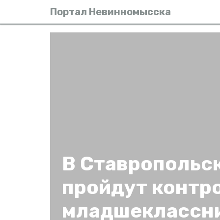
Портал Невинномысска
В Ставропольс
пройдут контр
младшеклассн