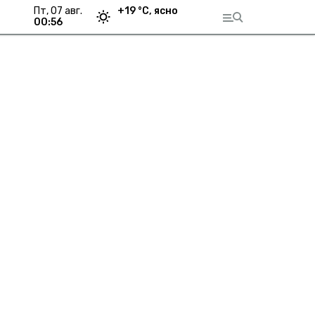
пт, 07 авг.
+
19
°С,
ясно
00:56