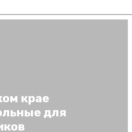
ком крае
ольные для
иков