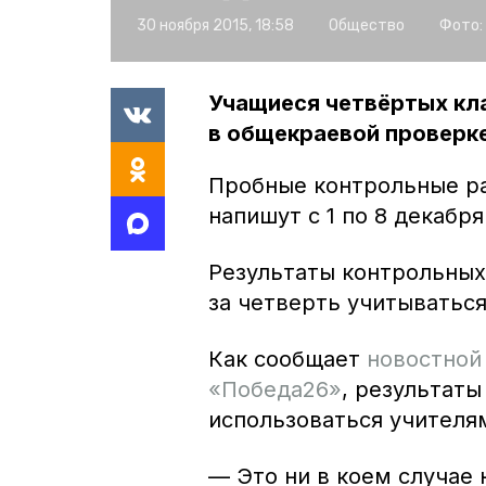
30 ноября 2015, 18:58
Общество
Фото:
Учащиеся четвёртых кл
в общекраевой проверке
Пробные контрольные ра
напишут с 1 по 8 декабр
Результаты контрольных
за четверть учитываться
Как сообщает
новостной
«Победа26»
, результаты
использоваться учителя
— Это ни в коем случае 