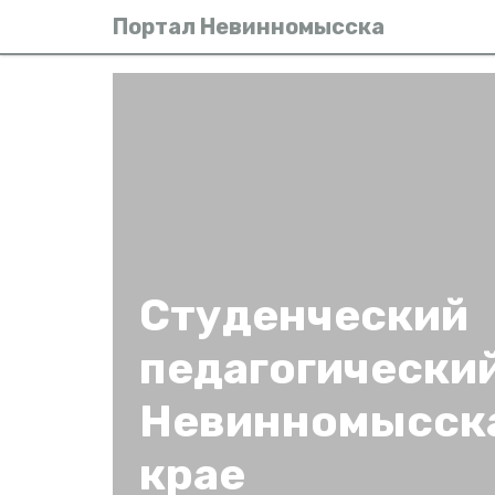
Портал Невинномысска
Студенческий
педагогически
Невинномысска
крае