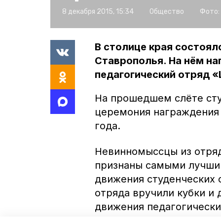
8 декабря 2015, 15:34
Общество
Фото:
В столице края состоял
Ставрополья. На нём н
педагогический отряд 
На прошедшем слёте сту
церемония награждения 
года.
Невинномыссцы из отря
признаны самыми лучши
движения студенческих 
отряда вручили кубки и
движения педагогически