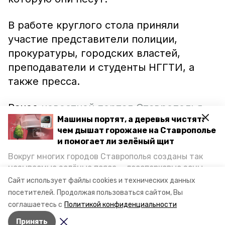
В работе круглого стола приняли
участие представители полиции,
прокуратуры, городских властей,
преподаватели и студенты НГГТИ, а
также пресса.
Ранее
новостной портал Ставрополья
Машины портят, а деревья чистят:
«Победа26»
сообщал, что в краевой
чем дышат горожане на Ставрополье
столице состоялся антикоррупционный
и помогает ли зелёный щит
круглый стол для представителей
Вокруг многих городов Ставрополья созданы так
власти и бизнеса, на котором была
называемые зелёные пояса — лесопарковые зоны,
озвучена статистика коррупционных
снижающие негативное воздействие выхлопных
Сайт использует файлы cookies и технических данных
газов на атмосферу. Справляются ли они с
преступлений.
посетителей.
Продолжая пользоваться сайтом, Вы
постоянно растущим потоком автотранспорта и
соглашаетесь с
Политикой конфиденциальности
каким воздухом дышат жители края, узнала
Принять
корреспондент «Победы26».
Авторы:
Олег Дубровин