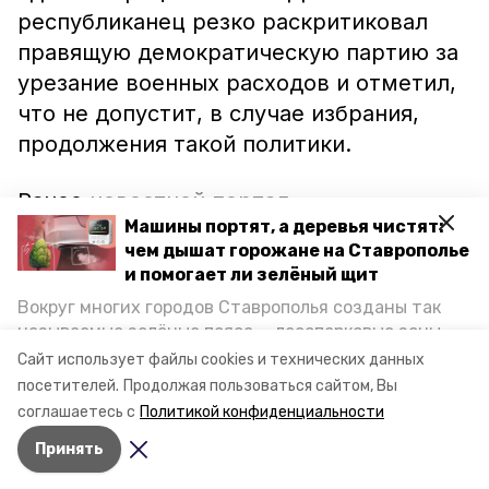
республиканец резко раскритиковал
правящую демократическую партию за
урезание военных расходов и отметил,
что не допустит, в случае избрания,
продолжения такой политики.
Ранее
новостной портал
Машины портят, а деревья чистят:
Невинномысска
сообщал о пресс-
чем дышат горожане на Ставрополье
конференции Владимира Путина. На ней
и помогает ли зелёный щит
президент рассказал о внешней и
Вокруг многих городов Ставрополья созданы так
внутренней политике России, подробно
называемые зелёные пояса — лесопарковые зоны,
остановившись на сирийском и
снижающие негативное воздействие выхлопных
Сайт использует файлы cookies и технических данных
газов на атмосферу. Справляются ли они с
украинском кризисах.
посетителей.
Продолжая пользоваться сайтом, Вы
постоянно растущим потоком автотранспорта и
соглашаетесь с
Политикой конфиденциальности
каким воздухом дышат жители края, узнала
Принять
корреспондент «Победы26».
Авторы:
Олег Дубровин