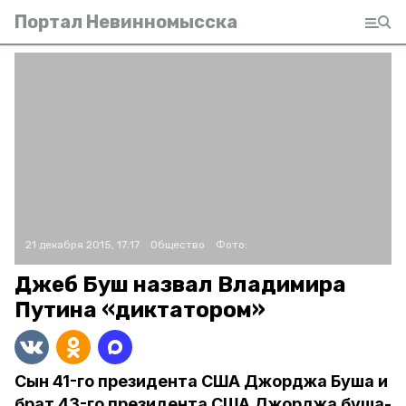
Портал Невинномысска
21 декабря 2015, 17:17
Общество
Фото:
Джеб Буш назвал Владимира
Путина «диктатором»
Сын 41-го президента США Джорджа Буша и
брат 43-го президента США Джорджа буша-