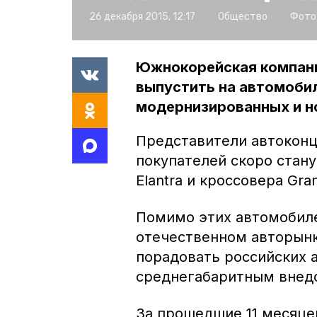
26 декабря 2015, 12:17
Общество
Фото
Южнокорейская компания
выпустить на автомоби
модернизированных и н
Представители автоконц
покупателей скоро стан
Elantra и кроссовера Gran
Помимо этих автомобиле
отечественном авторынк
порадовать российских
среднегабаритным внед
За прошедшие 11 месяце