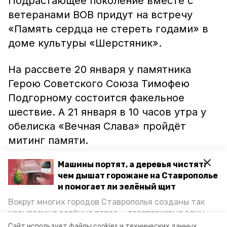
Подрастающее поколение вместе с
ветеранами ВОВ придут на встречу
«Память сердца не стереть годами» в
доме культуры «Шерстяник».
На рассвете 20 января у памятника
Герою Советского Союза Тимофею
Подгорному состоится факельное
шествие. А 21 января в 10 часов утра у
обелиска «Вечная Слава» пройдёт
митинг памяти.
Машины портят, а деревья чистят:
В январе 1943 года были освобождены
чем дышат горожане на Ставрополье
от немецких оккупантов многие города
и помогает ли зелёный щит
и районы края. Ранее
ставропольский
Вокруг многих городов Ставрополья созданы так
новостной портал «Победа26»
сообщал,
называемые зелёные пояса — лесопарковые зоны,
что памятную дату освобождения
снижающие негативное воздействие выхлопных
Сайт использует файлы cookies и технических данных