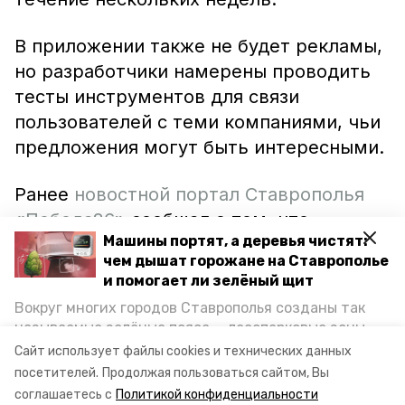
В приложении также не будет рекламы,
но разработчики намерены проводить
тесты инструментов для связи
пользователей с теми компаниями, чьи
предложения могут быть интересными.
Ранее
новостной портал Ставрополья
«Победа26»
сообщал о том, что
Машины портят, а деревья чистят:
пользователи социальных сетей смогли
чем дышат горожане на Ставрополье
задать интересующие их вопросы
и помогает ли зелёный щит
губернатору края Владимиру
Вокруг многих городов Ставрополья созданы так
Владимирову. На них он ответил в
называемые зелёные пояса — лесопарковые зоны,
эфире патриотического интернет-радио
снижающие негативное воздействие выхлопных
Сайт использует файлы cookies и технических данных
газов на атмосферу. Справляются ли они с
«POBEDA.FM».
посетителей.
Продолжая пользоваться сайтом, Вы
постоянно растущим потоком автотранспорта и
соглашаетесь с
Политикой конфиденциальности