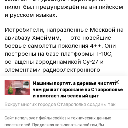
пилот был предупреждён на английском
и русском языках.
Истребители, направленные Москвой на
авиабазу Хмеймим, — это новейшие
боевые самолёты поколения 4++. Они
построены на базе платформы Т-10С,
оснащены аэродинамикой Су-27 и
элементами радиоэлектронного
оборудования пятого поколения.
Машины портят, а деревья чистят:
чем дышат горожане на Ставрополье
Решение сирийского кризиса
и помогает ли зелёный щит
предполагается выработать в Женеве.
Вокруг многих городов Ставрополья созданы так
Россия и США уже договорились
о
называемые зелёные пояса — лесопарковые зоны,
составе делегаций оппозиции, которые
снижающие негативное воздействие выхлопных
Сайт использует файлы cookies и технических данных
газов на атмосферу. Справляются ли они с
будут присутствовать на переговорах.
посетителей.
Продолжая пользоваться сайтом, Вы