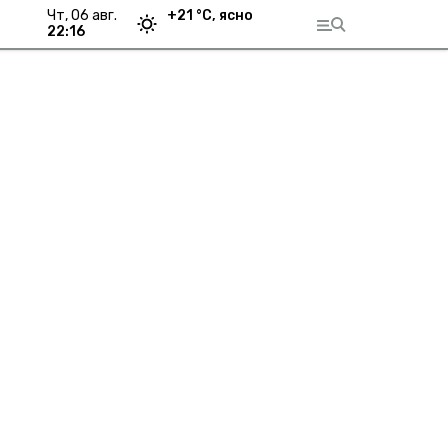
чт, 06 авг.
+
21
°С,
ясно
22:16