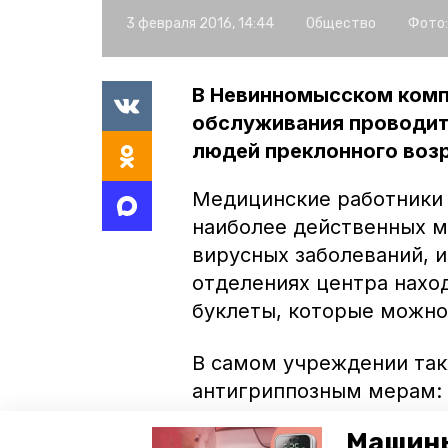
3 февраля 2016, 14:44
Общество
Фото:
В Невинномысском комп
обслуживания проводит
людей преклонного возр
Медицинские работники 
наиболее действенных м
вирусных заболеваний, и
отделениях центра нахо
буклеты, которые можно 
В самом учреждении так
антигриппозным мерам:
проводится влажная убо
Машины