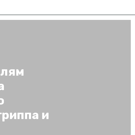
елям
а
о
гриппа и