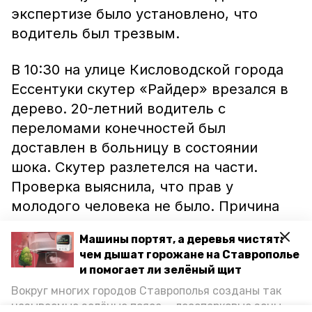
экспертизе было установлено, что
водитель был трезвым.
В 10:30 на улице Кисловодской города
Ессентуки скутер «Райдер» врезался в
дерево. 20-летний водитель с
переломами конечностей был
доставлен в больницу в состоянии
шока. Скутер разлетелся на части.
Проверка выяснила, что прав у
молодого человека не было. Причина
аварии — скорее всего, превышение
Машины портят, а деревья чистят:
скорости, считают специалисты.
чем дышат горожане на Ставрополье
и помогает ли зелёный щит
Напомним, недавно в краевой столице
Вокруг многих городов Ставрополья созданы так
водитель сбил пенсионерку
. Пожилая
называемые зелёные пояса — лесопарковые зоны,