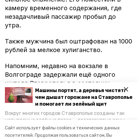
камеру временного содержания, где
незадачливый пассажир пробыл до
утра.
Также мужчина был оштрафован на 1000
рублей за мелкое хулиганство.
Напомним, недавно на вокзале в
Волгограде задержали ещё одного
жителя Ставрополья в состоянии
Машины портят, а деревья чистят:
сильного опьянения. Однако ему
грозит
чем дышат горожане на Ставрополье
гораздо более серьёзное наказание
,
и помогает ли зелёный щит
чем пассажиру несуществующего
Вокруг многих городов Ставрополья созданы так
вагона, — в сумке задержанного
называемые зелёные пояса — лесопарковые зоны,
обнаружили более 245 граммов
снижающие негативное воздействие выхлопных
Сайт использует файлы cookies и технических данных
газов на атмосферу. Справляются ли они с
сильного наркотика.
посетителей.
Продолжая пользоваться сайтом, Вы