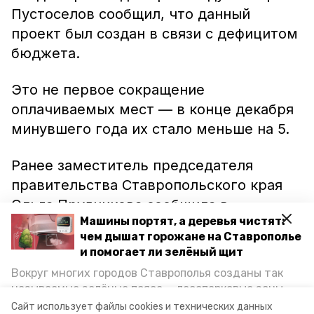
Пустоселов сообщил, что данный
проект был создан в связи с дефицитом
бюджета.
Это не первое сокращение
оплачиваемых мест — в конце декабря
минувшего года их стало меньше на 5.
Ранее заместитель председателя
правительства Ставропольского края
Ольга Прудникова сообщила в
Машины портят, а деревья чистят:
интервью каналу СТВ, что ещё
160
чем дышат горожане на Ставрополье
миллионов рублей были сэкономлены
и помогает ли зелёный щит
на оптимизации расходов на
Вокруг многих городов Ставрополья созданы так
содержание чиновничьего аппарата.
называемые зелёные пояса — лесопарковые зоны,
Эти средства будут направлены на
снижающие негативное воздействие выхлопных
Сайт использует файлы cookies и технических данных