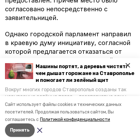
предоставлен. Причём место было
согласовано непосредственно с
заявительницей.
Однако городской парламент направил
в краевую думу инициативу, согласной
которой предлагается отказаться от
требования с многодетных семей
Машины портят, а деревья чистят:
документов о нуждаемости в
чем дышат горожане на Ставрополье
улучшении жилищных условий.
и помогает ли зелёный щит
Вокруг многих городов Ставрополья созданы так
Напомним, за три года
земельные
называемые зелёные пояса — лесопарковые зоны,
участки получили
более двух тысяч
снижающие негативное воздействие выхлопных
Сайт использует файлы cookies и технических данных
газов на атмосферу. Справляются ли они с
ставропольских многодетных семей.
посетителей.
Продолжая пользоваться сайтом, Вы
постоянно растущим потоком автотранспорта и
соглашаетесь с
Политикой конфиденциальности
каким воздухом дышат жители края, узнала
Принять
корреспондент «Победы26».
Авторы:
Елена Татаринова