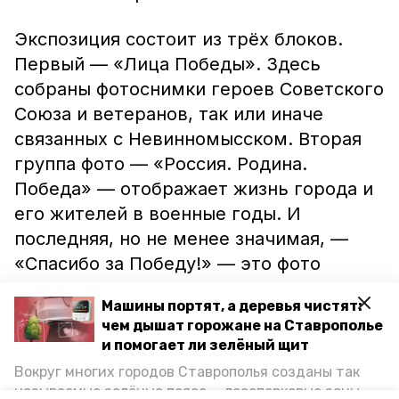
Экспозиция состоит из трёх блоков.
Первый — «Лица Победы». Здесь
собраны фотоснимки героев Советского
Союза и ветеранов, так или иначе
связанных с Невинномысском. Вторая
группа фото — «Россия. Родина.
Победа» — отображает жизнь города и
его жителей в военные годы. И
последняя, но не менее значимая, —
«Спасибо за Победу!» — это фото
памятных мест.
Машины портят, а деревья чистят:
чем дышат горожане на Ставрополье
Кстати, в Невинномысске также
и помогает ли зелёный щит
начались патриотические мероприятия
.
Вокруг многих городов Ставрополья созданы так
Например, все желающие могут
называемые зелёные пояса — лесопарковые зоны,