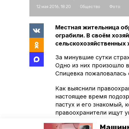
12 мая 2016, 18:20
Общество
Фото:
Местная жительница обр
ограбили. В своём хозя
сельскохозяйственных 
За минувшие сутки страж
Одно из них произошло 
Спицевка пожаловалась 
Как выяснили правоохран
настоящее время подоз
пастух и его знакомый, 
правоохранители ищут у
Машины
Напомним, недавно прав