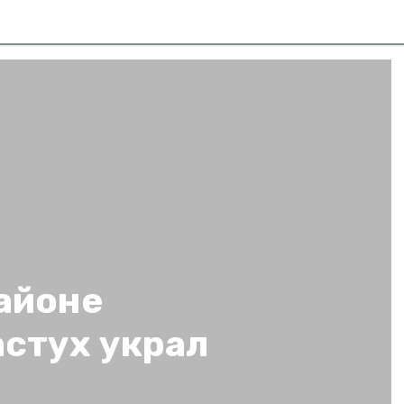
айоне
астух украл