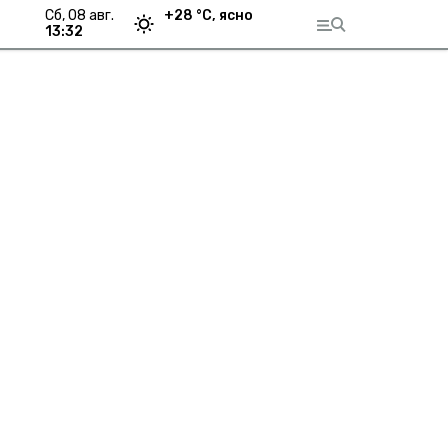
сб, 08 авг.
+
28
°С,
ясно
13:32