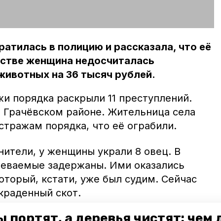
атилась в полицию и рассказала, что её
йстве женщина недосчиталась
животных на 36 тысяч рублей.
и порядка раскрыли 11 преступлений.
в Грачёвском районе. Жительница села
стражам порядка, что её ограбили.
ители, у женщины украли 8 овец. В
реваемые задержаны. Ими оказались
который, кстати, уже был судим. Сейчас
краденный скот.
 портят, а деревья чистят: чем
оохранители раскрыли ещё одну кражу