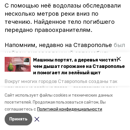
С помощью неё водолазы обследовали
несколько метров реки вниз по
течению. Найденное тело погибшего
передано правоохранителям.
Напомним, недавно на Ставрополье
был
найден окровавленный автомобиль
.
Машины портят, а деревья чистят:
Правоохранители предполагают, что
чем дышат горожане на Ставрополье
владелец транспортного средства мог
и помогает ли зелёный щит
быть убит. Не исключено, что
Вокруг многих городов Ставрополья созданы так
злоумышленники попытались
называемые зелёные пояса — лесопарковые зоны,
избавиться от тела, утопив его в рядом
снижающие негативное воздействие выхлопных
Сайт использует файлы cookies и технических данных
газов на атмосферу. Справляются ли они с
текущей реке.
посетителей.
Продолжая пользоваться сайтом, Вы
постоянно растущим потоком автотранспорта и
соглашаетесь с
Политикой конфиденциальности
каким воздухом дышат жители края, узнала
Принять
корреспондент «Победы26».
Авторы:
Елена Татаринова