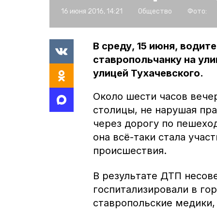
16 июня 2016, 14:21
Общество
Фото:
В среду, 15 июня, води
ставропольчанку на ули
улицей Тухачевского.
Около шести часов вече
столицы, не нарушая пр
через дорогу по пешеход
она всё-таки стала уча
происшествия.
В результате ДТП несо
госпитализировали в гор
ставропольские медики, 