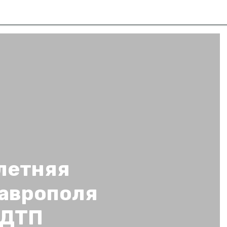
летняя
аврополя
 ДТП