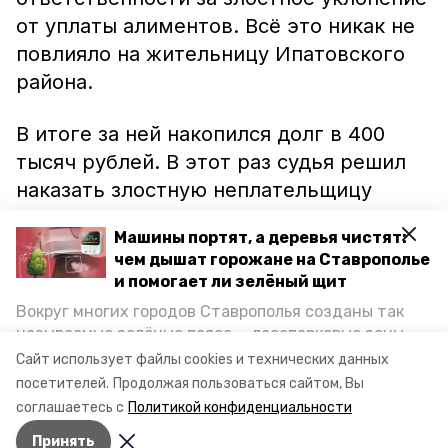
от уплаты алиментов. Всё это никак не
повлияло на жительницу Ипатовского
района.
В итоге за ней накопился долг в 400
тысяч рублей. В этот раз судья решил
наказать злостную неплательщицу
алиментов лишением свободы.
Машины портят, а деревья чистят:
Представитель Фемиды приговорил её
чем дышат горожане на Ставрополье
к 4 месяцам в колонии-поселении.
и помогает ли зелёный щит
Вокруг многих городов Ставрополья созданы так
Напомним, недавно на Ставрополье
называемые зелёные пояса — лесопарковые зоны,
должника посадили за решётку на 7
снижающие негативное воздействие выхлопных
Сайт использует файлы cookies и технических данных
газов на атмосферу. Справляются ли они с
суток
.
посетителей.
Продолжая пользоваться сайтом, Вы
постоянно растущим потоком автотранспорта и
соглашаетесь с
Политикой конфиденциальности
каким воздухом дышат жители края, узнала
Принять
корреспондент «Победы26».
Авторы:
Елена Татаринова