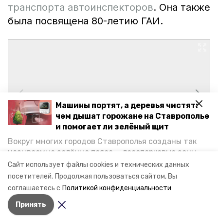
транспорта автоинспекторов
. Она также
была посвящена 80-летию ГАИ.
Машины портят, а деревья чистят:
чем дышат горожане на Ставрополье
и помогает ли зелёный щит
Вокруг многих городов Ставрополья созданы так
называемые зелёные пояса — лесопарковые зоны,
снижающие негативное воздействие выхлопных
Сайт использует файлы cookies и технических данных
газов на атмосферу. Справляются ли они с
посетителей.
Продолжая пользоваться сайтом, Вы
постоянно растущим потоком автотранспорта и
соглашаетесь с
Политикой конфиденциальности
каким воздухом дышат жители края, узнала
Принять
корреспондент «Победы26».
Авторы:
Елена Татаринова