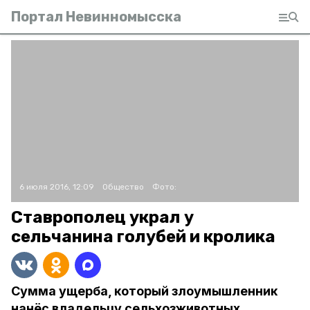
Портал Невинномысска
6 июля 2016, 12:09
Общество
Фото:
Ставрополец украл у
сельчанина голубей и кролика
Сумма ущерба, который злоумышленник
нанёс владельцу сельхозживотных,