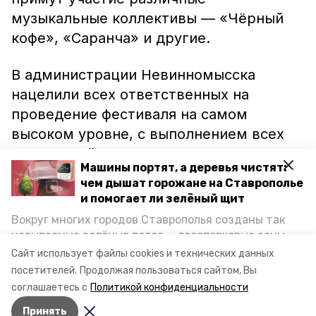
музыкальные коллективы — «Чёрный
кофе», «Саранча» и другие.
В администрации Невинномысска
нацелили всех ответственных на
проведение фестиваля на самом
высоком уровне, с выполнением всех
требований безопасности и комфорта.
Машины портят, а деревья чистят:
чем дышат горожане на Ставрополье
Годом ранее на фестивале «Автошок»
и помогает ли зелёный щит
впервые
была представлена
Вокруг многих городов Ставрополья созданы так
полицейская техника
. В частности,
называемые зелёные пояса — лесопарковые зоны,
зрители увидели раритетный мотоцикл
снижающие негативное воздействие выхлопных
Сайт использует файлы cookies и технических данных
газов на атмосферу. Справляются ли они с
и автомобиль 40-х годов.
посетителей.
Продолжая пользоваться сайтом, Вы
постоянно растущим потоком автотранспорта и
соглашаетесь с
Политикой конфиденциальности
каким воздухом дышат жители края, узнала
Принять
корреспондент «Победы26».
Авторы:
Александр Рюхин