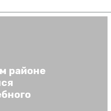
м районе
лся
ебного