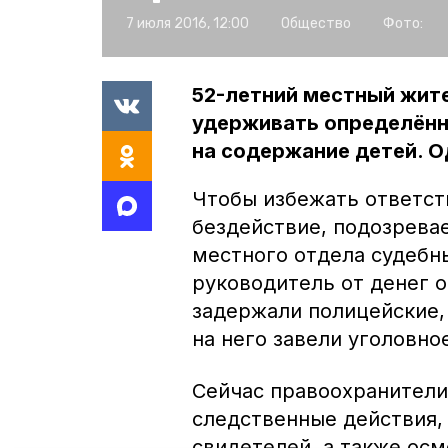
7 июля 2016, 12:00
Общество
Фото:
52-летний местный жит
удерживать определённ
на содержание детей. О
Чтобы избежать ответств
бездействие, подозрева
местного отдела судебны
руководитель от денег о
задержали полицейские,
на него завели уголовно
Сейчас правоохранители
следственные действия,
свидетелей, а также ос