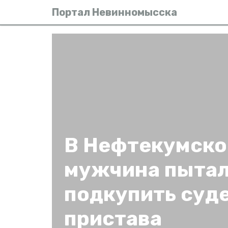
Портал Невинномысска
В Нефтекумско
мужчина пыта
подкупить суд
пристава