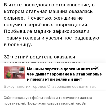
В итоге последовало столкновение, в
котором стальная машина оказалась
сильнее. К счастью, женщина не
получила серьёзных повреждений.
Прибывшие медики зафиксировали
травму головы и увезли пострадавшую
в больницу.
32-летний водитель оказался
абсолютно трезвым. Инспекторы
Машины портят, а деревья чистят:
ГИБДД отмечают, что на одежде
чем дышат горожане на Ставрополье
гражданки отсутствовали
и помогает ли зелёный щит
световозвращающие элементы.
Вокруг многих городов Ставрополья созданы так
Напомним, в Невинномысске
студенты
называемые зелёные пояса — лесопарковые зоны,
рассказывали о пользе
снижающие негативное воздействие выхлопных
Сайт использует файлы cookies и технических данных
газов на атмосферу. Справляются ли они с
световозвращающих элементов
.
посетителей.
Продолжая пользоваться сайтом, Вы