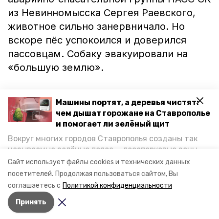
из Невинномысска Сергея Раевского,
животное сильно занервничало. Но
вскоре пёс успокоился и доверился
пассовцам. Собаку эвакуировали на
«большую землю».
На берегу бездомного пса уже ждала
Машины портят, а деревья чистят:
новая хозяйка, пообещавшая
чем дышат горожане на Ставрополье
спасателям заботиться о нём.
и помогает ли зелёный щит
Вокруг многих городов Ставрополья созданы так
Напомним, в июне этого года
называемые зелёные пояса — лесопарковые зоны,
ставропольские спасатели
вызволили из
снижающие негативное воздействие выхлопных
Сайт использует файлы cookies и технических данных
газов на атмосферу. Справляются ли они с
«ловушки» собаку
.
посетителей.
Продолжая пользоваться сайтом, Вы
постоянно растущим потоком автотранспорта и
соглашаетесь с
Политикой конфиденциальности
каким воздухом дышат жители края, узнала
Принять
корреспондент «Победы26».
Авторы:
Анна Захарова