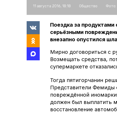
11 августа 2016, 18:18
Общество
Фото:
Поездка за продуктами 
серьёзными повреждени
внезапно опустился шл
Мирно договориться с р
Возмещать средства, по
супермаркете отказалис
Тогда пятигорчанин реш
Представители Фемиды 
повреждённой иномарки.
должен был выплатить м
восстановление автомоб