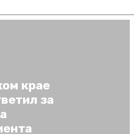
ком крае
ветил за
а
иента