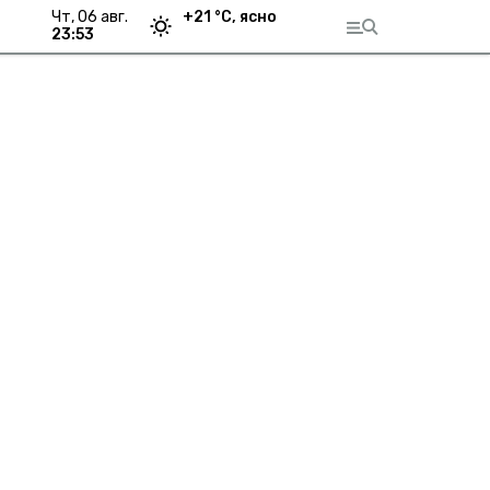
чт, 06 авг.
+
21
°С,
ясно
23:53