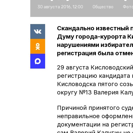
30 августа 2016, 12:00
Общество
Фото
Скандально известный 
Думу города-курорта Ки
нарушениями избирател
регистрация была отме
29 августа Кисловодский
регистрацию кандидата 
Кисловодска пятого соз
округу №13 Валерия Кал
Причиной принятого суд
неправильное оформлен
документации на регист
сам Валерий Калугин не