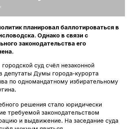
:
политик планировал баллотироваться в
словодска. Однако в связи с
ьного законодательства его
нена.
 городской суд счёл незаконной
в депутаты Думы города-курорта
ыва по одномандатному избирательному
угина.
ебного решения стало юридически
ие требуемой законодательством
рацию и выдвижение. На заседание суда
 счёл нужным явиться.