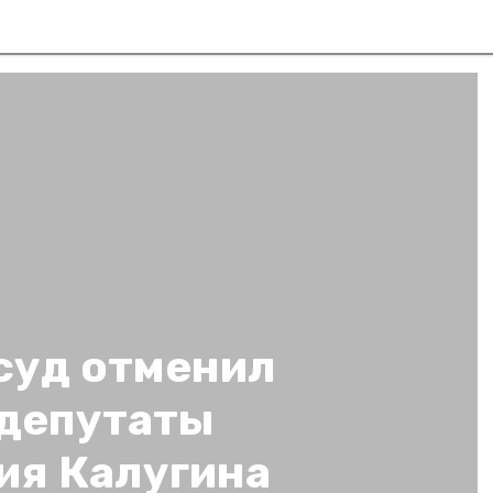
суд отменил
 депутаты
ия Калугина