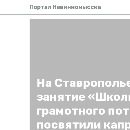
Портал Невинномысска
На Ставрополь
занятие «Шко
грамотного по
посвятили кап