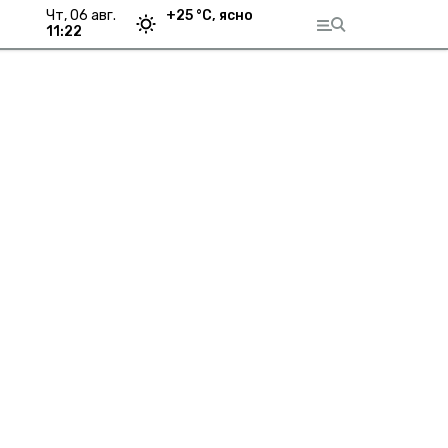
чт, 06 авг.
+
25
°С,
ясно
11:22