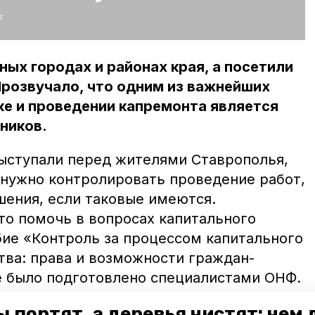
:
ных городах и районах края, а посетили
Прозвучало, что одним из важнейших
ке и проведении капремонта является
ников.
ыступали перед жителями Ставрополья,
 нужно контролировать проведение работ,
шения, если таковые имеются.
то помочь в вопросах капитального
ие «Контроль за процессом капитального
ва: права и возможности граждан-
е было подготовлено специалистами ОНФ.
 портят, а деревья чистят: чем
олы грамотного потребителя»
проходят на