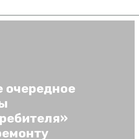
е очередное
лы
требителя»
ремонту