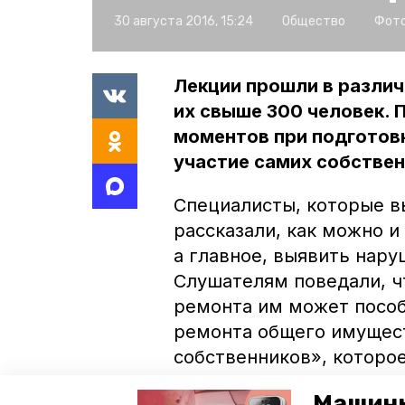
30 августа 2016, 15:24
Общество
Фото
Лекции прошли в различ
их свыше 300 человек. 
моментов при подготов
участие самих собствен
Специалисты, которые в
рассказали, как можно и
а главное, выявить нару
Слушателям поведали, ч
ремонта им может пособ
ремонта общего имущест
собственников», которо
Машины
Напомним, занятия «Шк