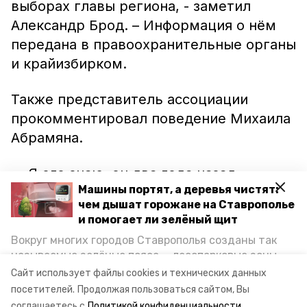
выборах главы региона, - заметил
Александр Брод. – Информация о нём
передана в правоохранительные органы
и крайизбирком.
Также представитель ассоциации
прокомментировал поведение Михаила
Абрамяна.
— Я его знаю, он два года назад
Машины портят, а деревья чистят:
приезжал в Москву. Человек, склонный
чем дышат горожане на Ставрополье
к радикальным акциям, —
и помогает ли зелёный щит
прокомментировал правозащитник.
Вокруг многих городов Ставрополья созданы так
Впрочем, со всеми претензиями и
называемые зелёные пояса — лесопарковые зоны,
спорными моментами необходимо
снижающие негативное воздействие выхлопных
Сайт использует файлы cookies и технических данных
газов на атмосферу. Справляются ли они с
разбираться беспристрастно.
посетителей.
Продолжая пользоваться сайтом, Вы
постоянно растущим потоком автотранспорта и
соглашаетесь с
Политикой конфиденциальности