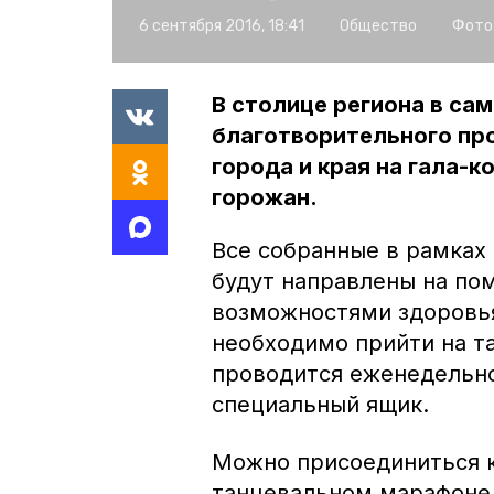
6 сентября 2016, 18:41
Общество
Фото
В столице региона в са
благотворительного про
города и края на гала-к
горожан.
Все собранные в рамках
будут направлены на п
возможностями здоровья
необходимо прийти на т
проводится еженедельно
специальный ящик.
Можно присоединиться к
танцевальном марафоне,