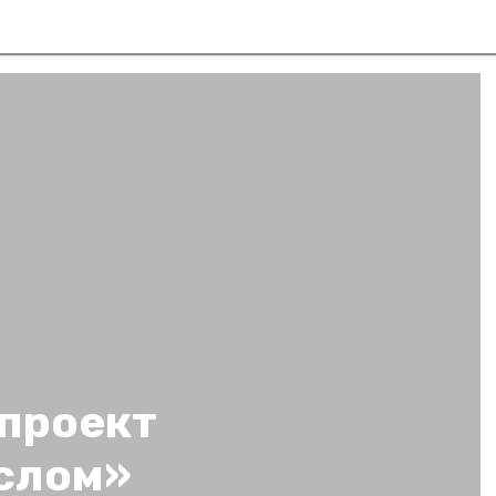
проект
слом»