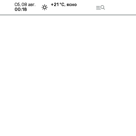
сб, 08 авг.
+
21
°С,
ясно
00:18