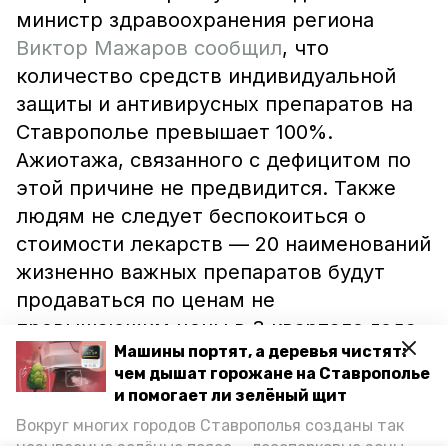
министр здравоохранения региона
Виктор Мажаров сообщил
, что
количество средств индивидуальной
защиты и антивирусных препаратов на
Ставрополье превышает 100%.
Ажиотажа, связанного с дефицитом по
этой причине не предвидится. Также
людям не следует беспокоиться о
стоимости лекарств — 20 наименований
жизненно важных препаратов будут
продаваться по ценам не
превышающим цены в 3 квартале года.
Машины портят, а деревья чистят:
А заместитель главы ведомства Ольга
чем дышат горожане на Ставрополье
Дроздецкая сообщила, что на сайте
и помогает ли зелёный щит
министерства можно увидеть
Вокруг многих городов Ставрополья созданы так
предельно допустимые цены на данные
называемые зелёные пояса — лесопарковые зоны,