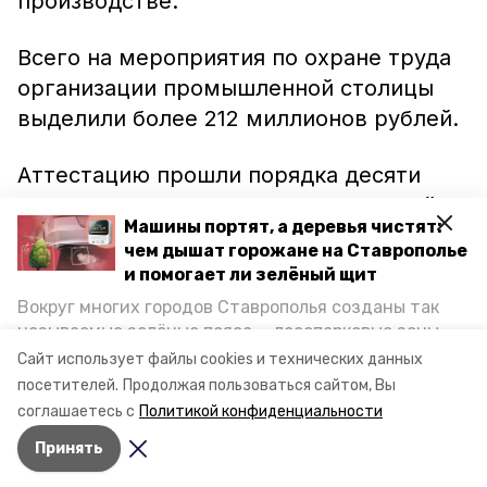
производстве.
Всего на мероприятия по охране труда
организации промышленной столицы
выделили более 212 миллионов рублей.
Аттестацию прошли порядка десяти
тысяч рабочих мест 207 предприятий,
Машины портят, а деревья чистят:
компаний, муниципальных и
чем дышат горожане на Ставрополье
государственных учреждений.
и помогает ли зелёный щит
Вокруг многих городов Ставрополья созданы так
Ранее в Невинномысске
из-за
называемые зелёные пояса — лесопарковые зоны,
несоблюдения правил охраны труда
снижающие негативное воздействие выхлопных
Сайт использует файлы cookies и технических данных
газов на атмосферу. Справляются ли они с
погиб работник
.
посетителей.
Продолжая пользоваться сайтом, Вы
постоянно растущим потоком автотранспорта и
соглашаетесь с
Политикой конфиденциальности
каким воздухом дышат жители края, узнала
Принять
корреспондент «Победы26».
Авторы:
Наталья Саенко