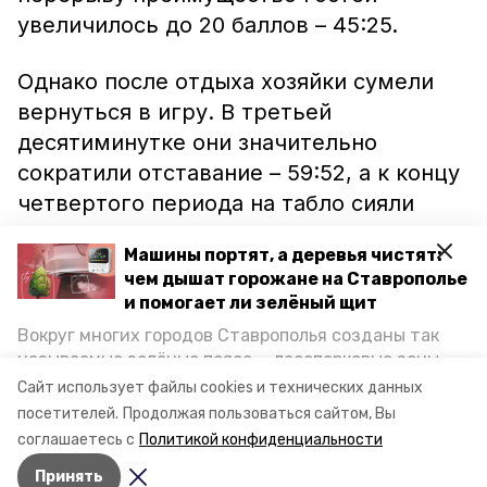
увеличилось до 20 баллов – 45:25.
Однако после отдыха хозяйки сумели
вернуться в игру. В третьей
десятиминутке они значительно
сократили отставание – 59:52, а к концу
четвертого периода на табло сияли
идентичные цифры – 72:72. И уже в
Машины портят, а деревья чистят:
овертайме любимицы местной публики
чем дышат горожане на Ставрополье
довели дело до волевой победы – 81:77.
и помогает ли зелёный щит
Вокруг многих городов Ставрополья созданы так
Шансы отомстить «аборигенкам» за
называемые зелёные пояса — лесопарковые зоны,
обидное фиаско у ставропольских
снижающие негативное воздействие выхлопных
Сайт использует файлы cookies и технических данных
газов на атмосферу. Справляются ли они с
«фурий» будут уже сегодня.
посетителей.
Продолжая пользоваться сайтом, Вы
постоянно растущим потоком автотранспорта и
соглашаетесь с
Политикой конфиденциальности
каким воздухом дышат жители края, узнала
Принять
корреспондент «Победы26».
Авторы:
Наталья Саенко