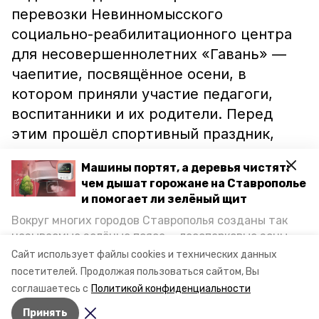
перевозки Невинномысского
социально-реабилитационного центра
для несовершеннолетних «Гавань» —
чаепитие, посвящённое осени, в
котором приняли участие педагоги,
воспитанники и их родители. Перед
этим прошёл спортивный праздник,
участников которого наградили
Машины портят, а деревья чистят:
ценными призами.
чем дышат горожане на Ставрополье
и помогает ли зелёный щит
Ранее
в Невинномысске состоялась
Вокруг многих городов Ставрополья созданы так
спартакиада
для людей с
называемые зелёные пояса — лесопарковые зоны,
ограниченными возможностями
снижающие негативное воздействие выхлопных
Сайт использует файлы cookies и технических данных
газов на атмосферу. Справляются ли они с
здоровья.
посетителей.
Продолжая пользоваться сайтом, Вы
постоянно растущим потоком автотранспорта и
соглашаетесь с
Политикой конфиденциальности
каким воздухом дышат жители края, узнала
Принять
корреспондент «Победы26».
Авторы:
Александр Рюхин