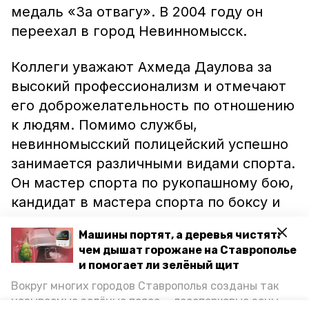
медаль «За отвагу». В 2004 году он
переехал в город Невинномысск.
Коллеги уважают Ахмеда Даулова за
высокий профессионализм и отмечают
его доброжелательность по отношению
к людям. Помимо службы,
невинномысский полицейский успешно
занимается различными видами спорта.
Он мастер спорта по рукопашному бою,
кандидат в мастера спорта по боксу и
дзюдо. В семье Дауловых подрастают
Машины портят, а деревья чистят:
четверо сыновей.
чем дышат горожане на Ставрополье
и помогает ли зелёный щит
Ранее информационный портал
Вокруг многих городов Ставрополья созданы так
Невинномысска сообщал о том, что
называемые зелёные пояса — лесопарковые зоны,